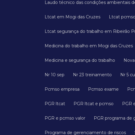
Laudo técnico das condições ambientais de
Ltcat em Mogi das Cruzes
Ltcat pcms
Ltcat segurança do trabalho em Ribeirão P
Medicina do trabalho em Mogi das Cruzes
Medicina e segurança do trabalho
Nov
Nr 10 sep
Nr 23 treinamento
Nr 5 c
Pcmso empresa
Pcmso exame
P
PGR ltcat
PGR ltcat e pcmso
PGR 
PGR e pcmso valor
PGR programa de 
Programa de gerenciamento de riscos