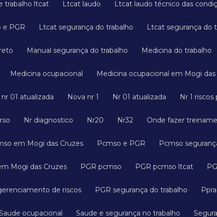
 trabalho ltcat
Ltcat laudo
Ltcat laudo técnico das cond
o e PGR
Ltcat segurança do trabalho
Ltcat segurança do
reto
Manual segurança do trabalho
Medicina do trabalho
Medicina ocupacional
Medicina ocupacional em Mogi das
a nr 01 atualizada
Nova nr 1
Nr 01 atualizada
Nr 1 risco
urso
Nr diagnostico
Nr20
Nr32
Onde fazer treinam
cmso em Mogi das Cruzes
Pcmso e PGR
Pcmso seguranç
em Mogi das Cruzes
PGR pcmso
PGR pcmso ltcat
P
gerenciamento de riscos
PGR segurança do trabalho
Ppr
Saude ocupacional
Saude e segurança no trabalho
Segur