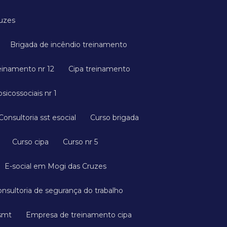
ruzes
Brigada de incêndio treinamento
reinamento nr 12
Cipa treinamento
psicossociais nr 1
Consultoria sst esocial
Curso brigada
Curso cipa
Curso nr 5
E-social em Mogi das Cruzes
onsultoria de segurança do trabalho
esmt
Empresa de treinamento cipa