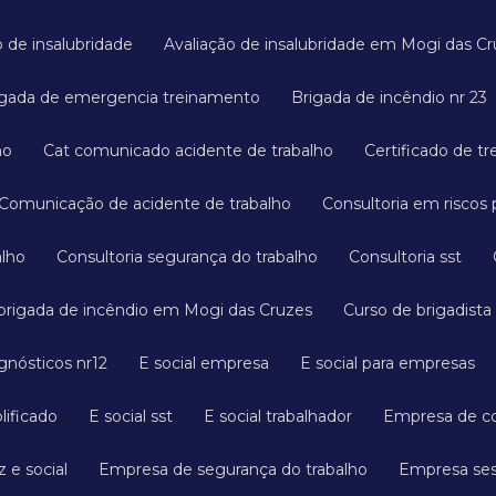
ão de insalubridade
Avaliação de insalubridade em Mogi das C
rigada de emergencia treinamento
Brigada de incêndio nr 23
ho
Cat comunicado acidente de trabalho
Certificado de t
Comunicação de acidente de trabalho
Consultoria em riscos 
alho
Consultoria segurança do trabalho
Consultoria sst
 brigada de incêndio em Mogi das Cruzes
Curso de brigadista
agnósticos nr12
E social empresa
E social para empresas
plificado
E social sst
E social trabalhador
Empresa de c
 e social
Empresa de segurança do trabalho
Empresa s