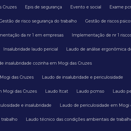
s Cruzes
Epis de segurança
Evento e social
Exame p
Gestão de risco segurança do trabalho
Gestão de riscos psico
mentação da nr 1 em empresas
Implementação de nr 1 riscos
Insalubridade laudo pericial
Laudo de análise ergonômica d
 de insalubridade cozinha em Mogi das Cruzes
 Mogi das Cruzes
Laudo de insalubridade e periculosidade
em Mogi das Cruzes
Laudo ltcat
Laudo pcmso
Laudo pe
culosidade e insalubridade
Laudo de periculosidade em Mogi
 trabalho
Laudo técnico das condições ambientais de trabalh