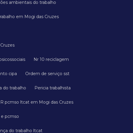
ições ambientais do trabalho
 trabalho em Mogi das Cruzes
 Cruzes
s psicossociais
Nr 10 reciclagem
ento cipa
Ordem de serviço sst
a do trabalho
Pericia trabalhista
GR pcmso ltcat em Mogi das Cruzes
a e pcmso
ança do trabalho ltcat