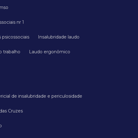
cmso
ssociais nr 1
 psicossociais
Insalubridade laudo
o trabalho
Laudo ergonômico
ricial de insalubridade e periculosidade
 das Cruzes
o