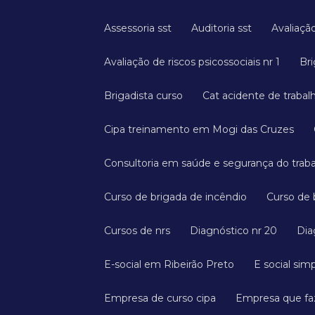
Assessoria sst
Auditoria sst
Avaliaç
Avaliação de riscos psicossociais nr 1
B
Brigadista curso
Cat acidente de trabal
Cipa treinamento em Mogi das Cruzes
Consultoria em saúde e segurança do trab
Curso de brigada de incêndio
Curso de
Cursos de nrs
Diagnóstico nr 20
Di
E-social em Ribeirão Preto
E social sim
Empresa de curso cipa
Empresa que faz