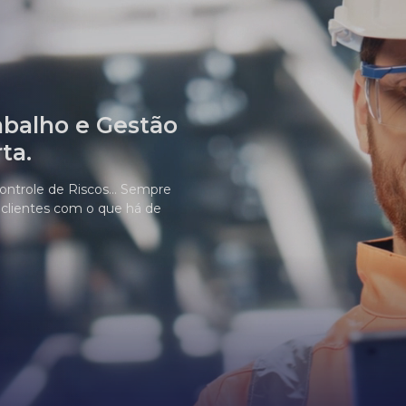
abalho e Gestão
ta.
ontrole de Riscos... Sempre
 clientes com o que há de