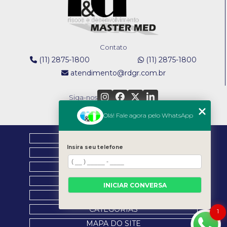
TREINAMENTO NR 12 EM MOGI DAS CRUZES: O QUE
VOCÊ PRECISA SABER
TREINAMENTO NR 12: GUIA COMPLETO PARA
Contato
SEGURANÇA EM MÁQUINAS
(11) 2875-1800
(11) 2875-1800
atendimento@rdgr.com.br
TREINAMENTO NR 12: O QUE VOCÊ PRECISA SABER
PARA GARANTIR SEGURANÇA
Siga-nos
Olá! Fale agora pelo WhatsApp
HOME
Insira seu telefone
EMPRESA
NOSSOS SERVIÇOS
BLOG
INICIAR CONVERSA
CONTATO
CATEGORIAS
1
MAPA DO SITE