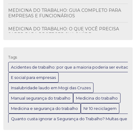
MEDICINA DO TRABALHO: GUIA COMPLETO PARA
EMPRESAS E FUNCIONÁRIOS
MEDICINA DO TRABALHO: O QUE VOCÊ PRECISA
SABER PARA PROTEGER SUA SAÚDE
MEDICINA E SEGURANÇA DO TRABALHO: O QUE
VOCÊ PRECISA SABER
Tags
NR 10 RECICLAGEM: O GUIA COMPLETO PARA UM
Acidentes de trabalho: por que a maioria poderia ser evitada
FUTURO SUSTENTÁVEL
E social para empresas
NR 10 RECICLAGEM: O QUE VOCÊ PRECISA SABER
Insalubridade laudo em Mogi das Cruzes
PARA COMEÇAR
Manual segurança do trabalho
Medicina do trabalho
QUANTO CUSTA IGNORAR A SEGURANÇA DO
TRABALHO? DESCUBRA AS MULTAS!
Medicina e segurança do trabalho
Nr 10 reciclagem
Quanto custa ignorar a Segurança do Trabalho? Multas que p
TREINAMENTO DE INCÊNDIO NAS EMPRESAS: O
GUIA ESSENCIAL PARA SEGURANÇA
Treinamento de incêndio nas empresas