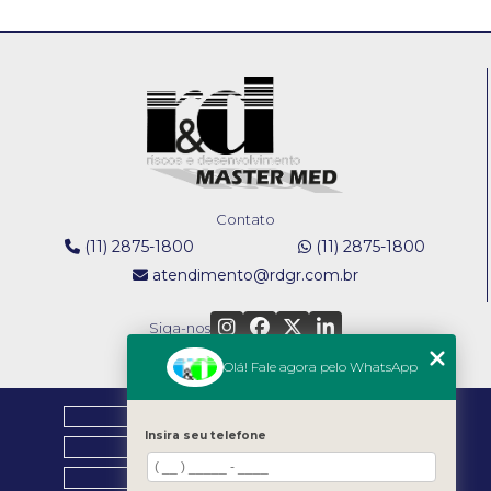
Treinamento nr 10
Treinamento nr 12
TREINAMENTO NR 10: O GUIA COMPLETO QUE VOCÊ
PRECISA CONHECER
Treinamento nr 12 em Mogi das Cruzes
TREINAMENTO NR 10: O QUE VOCÊ PRECISA SABER
PARA SE PROTEGER
TREINAMENTO NR 12 EM MOGI DAS CRUZES: O QUE
VOCÊ PRECISA SABER
TREINAMENTO NR 12: GUIA COMPLETO PARA
Contato
SEGURANÇA EM MÁQUINAS
(11) 2875-1800
(11) 2875-1800
atendimento@rdgr.com.br
TREINAMENTO NR 12: O QUE VOCÊ PRECISA SABER
PARA GARANTIR SEGURANÇA
Siga-nos
Olá! Fale agora pelo WhatsApp
HOME
Insira seu telefone
EMPRESA
NOSSOS SERVIÇOS