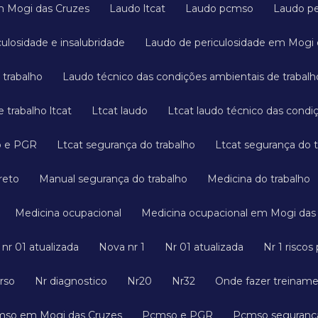
em Mogi das Cruzes
Laudo ltcat
Laudo pcmso
Laudo pe
culosidade e insalubridade
Laudo de periculosidade em Mogi
 trabalho
Laudo técnico das condições ambientais de trabalh
 trabalho ltcat
Ltcat laudo
Ltcat laudo técnico das cond
o e PGR
Ltcat segurança do trabalho
Ltcat segurança do
reto
Manual segurança do trabalho
Medicina do trabalho
Medicina ocupacional
Medicina ocupacional em Mogi das
a nr 01 atualizada
Nova nr 1
Nr 01 atualizada
Nr 1 risco
urso
Nr diagnostico
Nr20
Nr32
Onde fazer treinam
cmso em Mogi das Cruzes
Pcmso e PGR
Pcmso seguranç