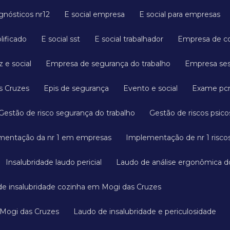
agnósticos nr12
E social empresa
E social para empresas
plificado
E social sst
E social trabalhador
Empresa de c
 e social
Empresa de segurança do trabalho
Empresa s
s Cruzes
Epis de segurança
Evento e social
Exame p
Gestão de risco segurança do trabalho
Gestão de riscos psico
mentação da nr 1 em empresas
Implementação de nr 1 riscos
Insalubridade laudo pericial
Laudo de análise ergonômica d
 de insalubridade cozinha em Mogi das Cruzes
 Mogi das Cruzes
Laudo de insalubridade e periculosidade