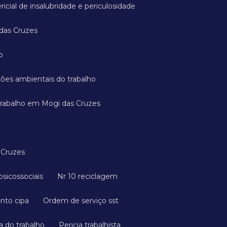
ricial de insalubridade e periculosidade
 das Cruzes
o
ições ambientais do trabalho
 trabalho em Mogi das Cruzes
 Cruzes
s psicossociais
Nr 10 reciclagem
ento cipa
Ordem de serviço sst
a do trabalho
Pericia trabalhista