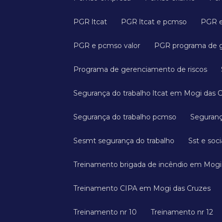
PGR ltcat
PGR ltcat e pcmso
PGR 
PGR e pcmso valor
PGR programa de 
Programa de gerenciamento de riscos
Segurança do trabalho ltcat em Mogi das 
Segurança do trabalho pcmso
Seguran
Sesmt segurança do trabalho
Sst e soci
Treinamento brigada de incêndio em Mogi
Treinamento CIPA em Mogi das Cruzes
Treinamento nr 10
Treinamento nr 12