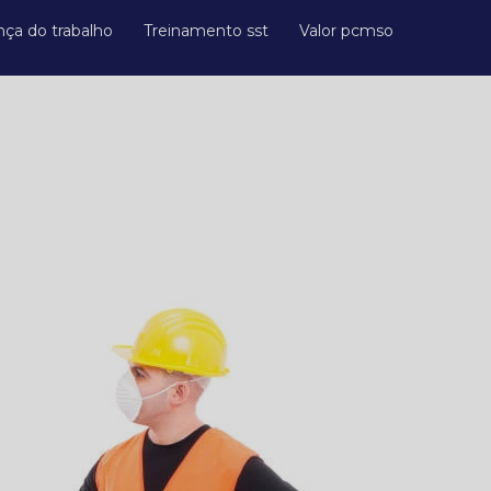
nça do trabalho
Treinamento sst
Valor pcmso