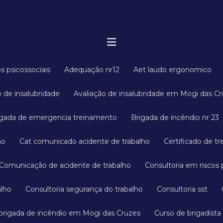
os psicossociais
Adequação nr12
Aet laudo ergonomico
ão de insalubridade
Avaliação de insalubridade em Mogi das C
rigada de emergencia treinamento
Brigada de incêndio nr 23
ho
Cat comunicado acidente de trabalho
Certificado de t
Comunicação de acidente de trabalho
Consultoria em riscos 
alho
Consultoria segurança do trabalho
Consultoria sst
 brigada de incêndio em Mogi das Cruzes
Curso de brigadista