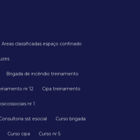
Areas classificadas espaço confinado
ruzes
Brigada de incêndio treinamento
reinamento nr 12
Cipa treinamento
psicossociais nr 1
Consultoria sst esocial
Curso brigada
Curso cipa
Curso nr 5