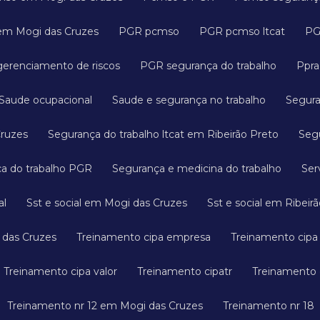
em Mogi das Cruzes
PGR pcmso
PGR pcmso ltcat
P
gerenciamento de riscos
PGR segurança do trabalho
Ppr
Saude ocupacional
Saude e segurança no trabalho
Segur
Cruzes
Segurança do trabalho ltcat em Ribeirão Preto
Se
ça do trabalho PGR
Segurança e medicina do trabalho
Se
al
Sst e social em Mogi das Cruzes
Sst e social em Ribeir
 das Cruzes
Treinamento cipa empresa
Treinamento cip
Treinamento cipa valor
Treinamento cipatr
Treinamento
Treinamento nr 12 em Mogi das Cruzes
Treinamento nr 18