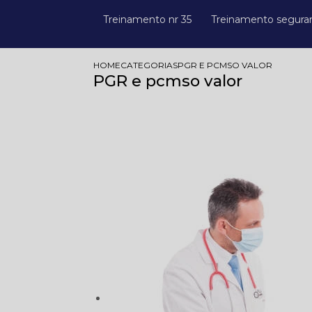
Treinamento nr 35
Treinamento segura
HOME
CATEGORIAS
PGR E PCMSO VALOR
PGR e pcmso valor