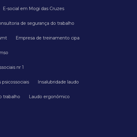
E-social em Mogi das Cruzes
onsultoria de segurança do trabalho
esmt
Empresa de treinamento cipa
cmso
ssociais nr 1
 psicossociais
Insalubridade laudo
o trabalho
Laudo ergonômico