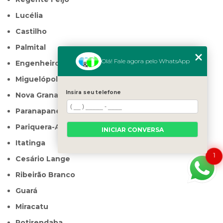
Lucélia
Castilho
Palmital
Olá! Fale agora pelo WhatsApp
Engenheiro Coelho
Miguelópolis
Insira seu telefone
Nova Granada
Paranapanema
Pariquera-Açu
INICIAR CONVERSA
Itatinga
1
Cesário Lange
Ribeirão Branco
Guará
Miracatu
Potirendaba