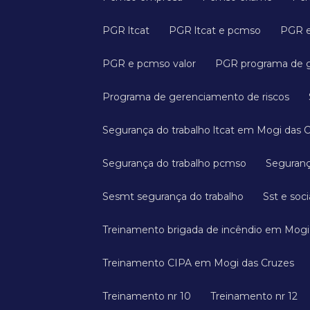
PGR ltcat
PGR ltcat e pcmso
PGR 
PGR e pcmso valor
PGR programa de 
Programa de gerenciamento de riscos
Segurança do trabalho ltcat em Mogi das 
Segurança do trabalho pcmso
Seguran
Sesmt segurança do trabalho
Sst e soci
Treinamento brigada de incêndio em Mogi
Treinamento CIPA em Mogi das Cruzes
Treinamento nr 10
Treinamento nr 12