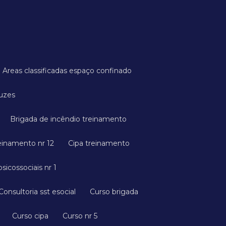
Areas classificadas espaço confinado
ruzes
Brigada de incêndio treinamento
reinamento nr 12
Cipa treinamento
psicossociais nr 1
Consultoria sst esocial
Curso brigada
Curso cipa
Curso nr 5