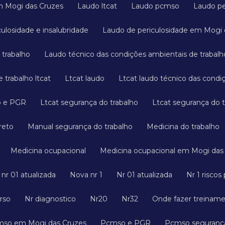
em Mogi das Cruzes
Laudo ltcat
Laudo pcmso
Laudo pe
culosidade e insalubridade
Laudo de periculosidade em Mogi
 trabalho
Laudo técnico das condições ambientais de trabalh
 trabalho ltcat
Ltcat laudo
Ltcat laudo técnico das cond
o e PGR
Ltcat segurança do trabalho
Ltcat segurança do
reto
Manual segurança do trabalho
Medicina do trabalho
Medicina ocupacional
Medicina ocupacional em Mogi das
a nr 01 atualizada
Nova nr 1
Nr 01 atualizada
Nr 1 risco
urso
Nr diagnostico
Nr20
Nr32
Onde fazer treinam
cmso em Mogi das Cruzes
Pcmso e PGR
Pcmso seguranç