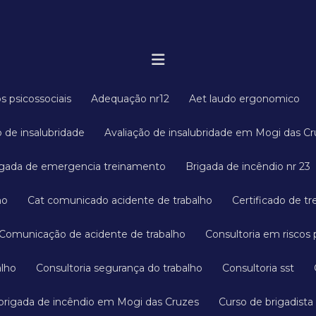
os psicossociais
Adequação nr12
Aet laudo ergonomico
ão de insalubridade
Avaliação de insalubridade em Mogi das C
rigada de emergencia treinamento
Brigada de incêndio nr 23
ho
Cat comunicado acidente de trabalho
Certificado de t
Comunicação de acidente de trabalho
Consultoria em riscos 
alho
Consultoria segurança do trabalho
Consultoria sst
 brigada de incêndio em Mogi das Cruzes
Curso de brigadista