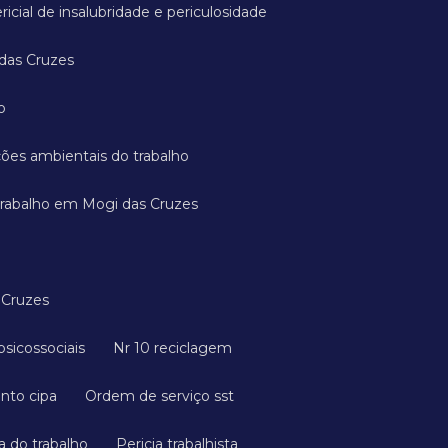
ricial de insalubridade e periculosidade
 das Cruzes
o
ições ambientais do trabalho
 trabalho em Mogi das Cruzes
 Cruzes
s psicossociais
Nr 10 reciclagem
ento cipa
Ordem de serviço sst
a do trabalho
Pericia trabalhista