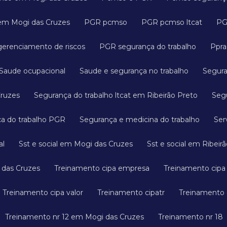
em Mogi das Cruzes
PGR pcmso
PGR pcmso ltcat
P
gerenciamento de riscos
PGR segurança do trabalho
Ppr
Saude ocupacional
Saude e segurança no trabalho
Segur
Cruzes
Segurança do trabalho ltcat em Ribeirão Preto
Se
ça do trabalho PGR
Segurança e medicina do trabalho
Se
al
Sst e social em Mogi das Cruzes
Sst e social em Ribeir
 das Cruzes
Treinamento cipa empresa
Treinamento cip
Treinamento cipa valor
Treinamento cipatr
Treinamento
Treinamento nr 12 em Mogi das Cruzes
Treinamento nr 18