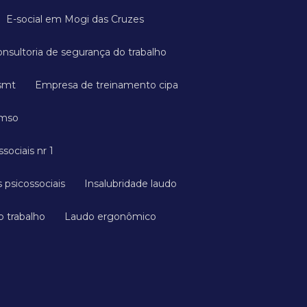
E-social em Mogi das Cruzes
onsultoria de segurança do trabalho
esmt
Empresa de treinamento cipa
cmso
ssociais nr 1
 psicossociais
Insalubridade laudo
o trabalho
Laudo ergonômico