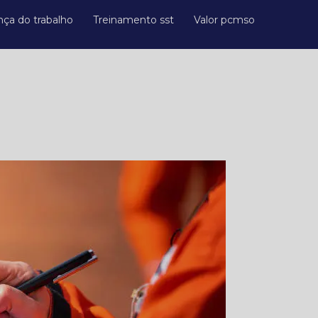
nça do trabalho
Treinamento sst
Valor pcmso