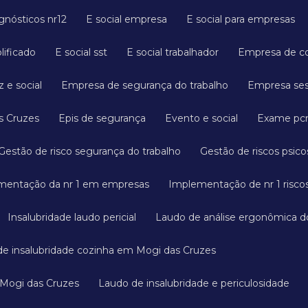
agnósticos nr12
E social empresa
E social para empresas
plificado
E social sst
E social trabalhador
Empresa de c
 e social
Empresa de segurança do trabalho
Empresa s
s Cruzes
Epis de segurança
Evento e social
Exame p
Gestão de risco segurança do trabalho
Gestão de riscos psico
mentação da nr 1 em empresas
Implementação de nr 1 riscos
Insalubridade laudo pericial
Laudo de análise ergonômica d
 de insalubridade cozinha em Mogi das Cruzes
 Mogi das Cruzes
Laudo de insalubridade e periculosidade