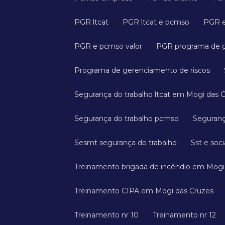
PGR ltcat
PGR ltcat e pcmso
PGR 
PGR e pcmso valor
PGR programa de 
Programa de gerenciamento de riscos
Segurança do trabalho ltcat em Mogi das 
Segurança do trabalho pcmso
Seguran
Sesmt segurança do trabalho
Sst e soci
Treinamento brigada de incêndio em Mogi
Treinamento CIPA em Mogi das Cruzes
Treinamento nr 10
Treinamento nr 12