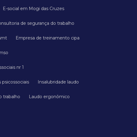
E-social em Mogi das Cruzes
onsultoria de segurança do trabalho
esmt
Empresa de treinamento cipa
cmso
ssociais nr 1
 psicossociais
Insalubridade laudo
o trabalho
Laudo ergonômico