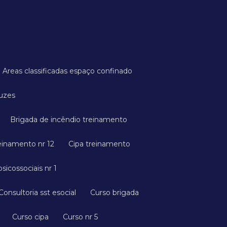
Areas classificadas espaço confinado
ruzes
Brigada de incêndio treinamento
reinamento nr 12
Cipa treinamento
psicossociais nr 1
Consultoria sst esocial
Curso brigada
Curso cipa
Curso nr 5