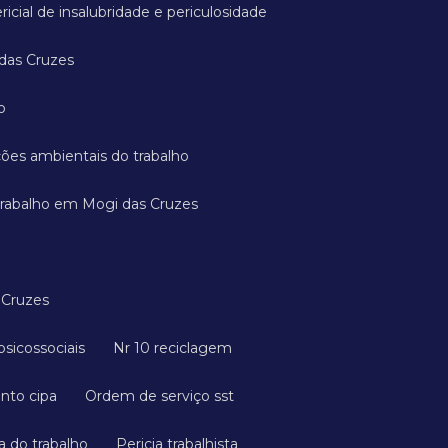
ricial de insalubridade e periculosidade
 das Cruzes
o
ições ambientais do trabalho
 trabalho em Mogi das Cruzes
 Cruzes
s psicossociais
Nr 10 reciclagem
ento cipa
Ordem de serviço sst
a do trabalho
Pericia trabalhista