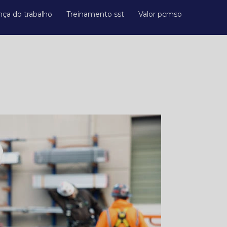
nça do trabalho
Treinamento sst
Valor pcmso