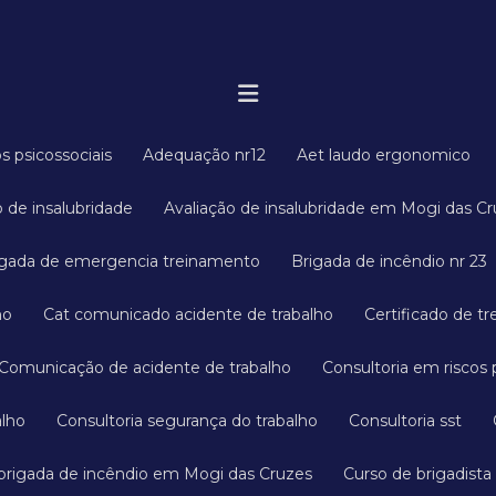
os psicossociais
Adequação nr12
Aet laudo ergonomico
ão de insalubridade
Avaliação de insalubridade em Mogi das C
rigada de emergencia treinamento
Brigada de incêndio nr 23
ho
Cat comunicado acidente de trabalho
Certificado de t
Comunicação de acidente de trabalho
Consultoria em riscos 
alho
Consultoria segurança do trabalho
Consultoria sst
 brigada de incêndio em Mogi das Cruzes
Curso de brigadista