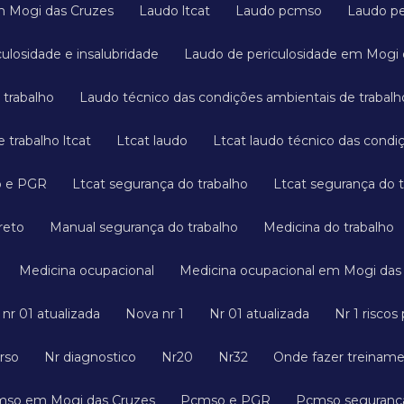
em Mogi das Cruzes
Laudo ltcat
Laudo pcmso
Laudo pe
culosidade e insalubridade
Laudo de periculosidade em Mogi
 trabalho
Laudo técnico das condições ambientais de trabalh
 trabalho ltcat
Ltcat laudo
Ltcat laudo técnico das cond
o e PGR
Ltcat segurança do trabalho
Ltcat segurança do
reto
Manual segurança do trabalho
Medicina do trabalho
Medicina ocupacional
Medicina ocupacional em Mogi das
a nr 01 atualizada
Nova nr 1
Nr 01 atualizada
Nr 1 risco
urso
Nr diagnostico
Nr20
Nr32
Onde fazer treinam
cmso em Mogi das Cruzes
Pcmso e PGR
Pcmso seguranç