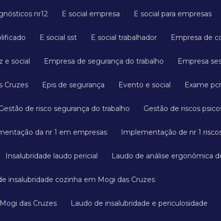
agnósticos nr12
E social empresa
E social para empresas
plificado
E social sst
E social trabalhador
Empresa de c
 e social
Empresa de segurança do trabalho
Empresa s
s Cruzes
Epis de segurança
Evento e social
Exame p
Gestão de risco segurança do trabalho
Gestão de riscos psico
mentação da nr 1 em empresas
Implementação de nr 1 riscos
Insalubridade laudo pericial
Laudo de análise ergonômica d
 de insalubridade cozinha em Mogi das Cruzes
 Mogi das Cruzes
Laudo de insalubridade e periculosidade