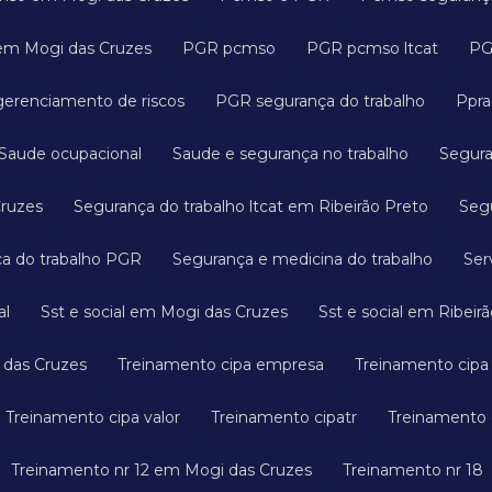
em Mogi das Cruzes
PGR pcmso
PGR pcmso ltcat
P
gerenciamento de riscos
PGR segurança do trabalho
Ppr
Saude ocupacional
Saude e segurança no trabalho
Segur
Cruzes
Segurança do trabalho ltcat em Ribeirão Preto
Se
ça do trabalho PGR
Segurança e medicina do trabalho
Se
al
Sst e social em Mogi das Cruzes
Sst e social em Ribeir
 das Cruzes
Treinamento cipa empresa
Treinamento cip
Treinamento cipa valor
Treinamento cipatr
Treinamento
Treinamento nr 12 em Mogi das Cruzes
Treinamento nr 18