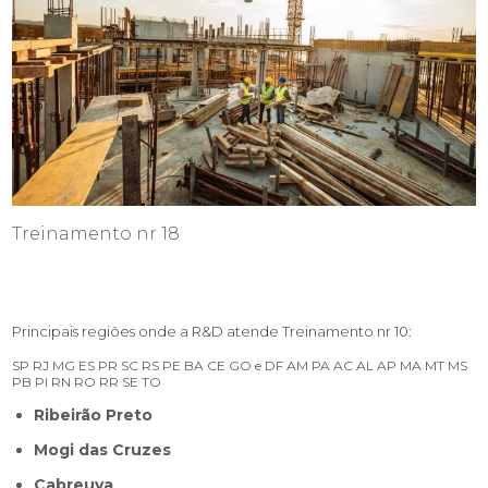
Treinamento nr 18
Principais regiões onde a R&D atende Treinamento nr 10:
SP
RJ
MG
ES
PR
SC
RS
PE
BA
CE
GO e DF
AM
PA
AC
AL
AP
MA
MT
MS
PB
PI
RN
RO
RR
SE
TO
Ribeirão Preto
Mogi das Cruzes
Cabreuva