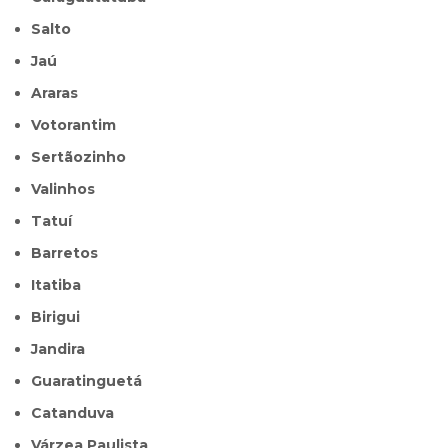
Salto
Jaú
Araras
Votorantim
Sertãozinho
Valinhos
Tatuí
Barretos
Itatiba
Birigui
Jandira
Guaratinguetá
Catanduva
Várzea Paulista