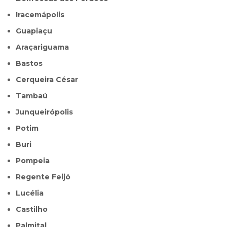
Iracemápolis
Guapiaçu
Araçariguama
Bastos
Cerqueira César
Tambaú
Junqueirópolis
Potim
Buri
Pompeia
Regente Feijó
Lucélia
Castilho
Palmital