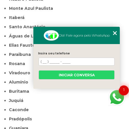
Monte Azul Paulista
Itaberá
Santo Anastácio
Olá! Fale agora pelo WhatsApp
Águas de Lindóia
Elias Fausto
Insira seu telefone
Paraibuna
Rosana
Viradouro
INICIAR CONVERSA
Alumínio
1
Buritama
Juquiá
Caconde
Pradópolis
Guapiara