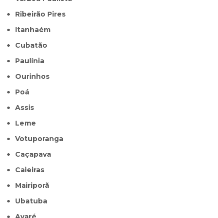
Ribeirão Pires
Itanhaém
Cubatão
Paulínia
Ourinhos
Poá
Assis
Leme
Votuporanga
Caçapava
Caieiras
Mairiporã
Ubatuba
Avaré