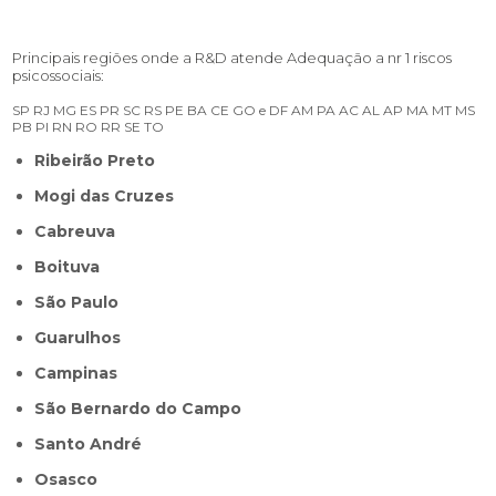
Principais regiões onde a R&D atende Adequação a nr 1 riscos
psicossociais:
SP
RJ
MG
ES
PR
SC
RS
PE
BA
CE
GO e DF
AM
PA
AC
AL
AP
MA
MT
MS
PB
PI
RN
RO
RR
SE
TO
Ribeirão Preto
Mogi das Cruzes
Cabreuva
Boituva
São Paulo
Guarulhos
Campinas
São Bernardo do Campo
Santo André
Osasco