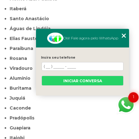
Itaberá
Santo Anastácio
Águas de Lindóia
Elias Fausto
Olá! Fale agora pelo WhatsApp
Paraibuna
Rosana
Insira seu telefone
Viradouro
Alumínio
INICIAR CONVERSA
Buritama
1
Juquiá
Caconde
Pradópolis
Guapiara
Itajobi