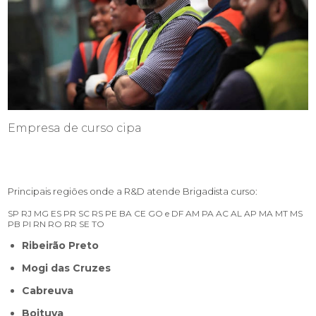
Empresa de curso cipa
Principais regiões onde a R&D atende Brigadista curso:
SP
RJ
MG
ES
PR
SC
RS
PE
BA
CE
GO e DF
AM
PA
AC
AL
AP
MA
MT
MS
PB
PI
RN
RO
RR
SE
TO
Ribeirão Preto
Mogi das Cruzes
Cabreuva
Boituva