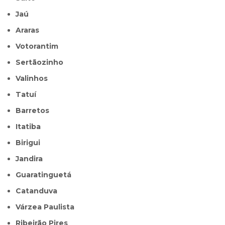
Jaú
Araras
Votorantim
Sertãozinho
Valinhos
Tatuí
Barretos
Itatiba
Birigui
Jandira
Guaratinguetá
Catanduva
Várzea Paulista
Ribeirão Pires