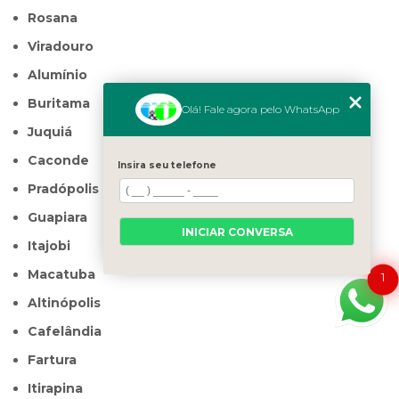
Rosana
Viradouro
Alumínio
Buritama
Olá! Fale agora pelo WhatsApp
Juquiá
Caconde
Insira seu telefone
Pradópolis
Guapiara
INICIAR CONVERSA
Itajobi
Macatuba
1
Altinópolis
Cafelândia
Fartura
Itirapina