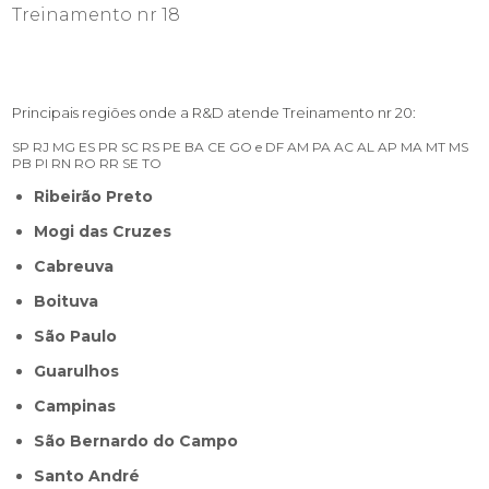
Treinamento nr 18
Principais regiões onde a R&D atende Treinamento nr 20:
SP
RJ
MG
ES
PR
SC
RS
PE
BA
CE
GO e DF
AM
PA
AC
AL
AP
MA
MT
MS
PB
PI
RN
RO
RR
SE
TO
Ribeirão Preto
Mogi das Cruzes
Cabreuva
Boituva
São Paulo
Guarulhos
Campinas
São Bernardo do Campo
Santo André